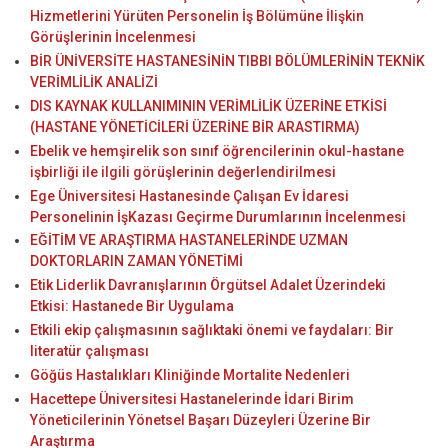
Hizmetlerini Yürüten Personelin İş Bölümüne İlişkin
Görüşlerinin İncelenmesi
BİR ÜNİVERSİTE HASTANESİNİN TIBBI BÖLÜMLERİNİN TEKNİK
VERİMLİLİK ANALİZİ
DIS KAYNAK KULLANIMININ VERİMLİLİK ÜZERİNE ETKİSİ
(HASTANE YÖNETİCİLERİ ÜZERİNE BİR ARASTIRMA)
Ebelik ve hemşirelik son sınıf öğrencilerinin okul-hastane
işbirliği ile ilgili görüşlerinin değerlendirilmesi
Ege Üniversitesi Hastanesinde Çalışan Ev İdaresi
Personelinin İşKazası Geçirme Durumlarının İncelenmesi
EĞİTİM VE ARAŞTIRMA HASTANELERİNDE UZMAN
DOKTORLARIN ZAMAN YÖNETİMİ
Etik Liderlik Davranışlarının Örgütsel Adalet Üzerindeki
Etkisi: Hastanede Bir Uygulama
Etkili ekip çalışmasının sağlıktaki önemi ve faydaları: Bir
literatür çalışması
Göğüs Hastalıkları Kliniğinde Mortalite Nedenleri
Hacettepe Üniversitesi Hastanelerinde İdari Birim
Yöneticilerinin Yönetsel Başarı Düzeyleri Üzerine Bir
Araştırma