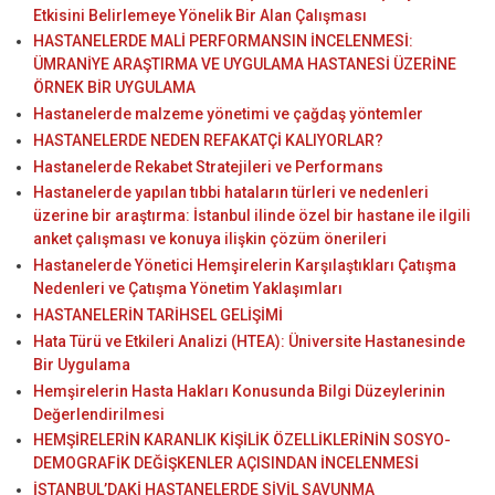
Etkisini Belirlemeye Yönelik Bir Alan Çalışması
HASTANELERDE MALİ PERFORMANSIN İNCELENMESİ:
ÜMRANİYE ARAŞTIRMA VE UYGULAMA HASTANESİ ÜZERİNE
ÖRNEK BİR UYGULAMA
Hastanelerde malzeme yönetimi ve çağdaş yöntemler
HASTANELERDE NEDEN REFAKATÇİ KALIYORLAR?
Hastanelerde Rekabet Stratejileri ve Performans
Hastanelerde yapılan tıbbi hataların türleri ve nedenleri
üzerine bir araştırma: İstanbul ilinde özel bir hastane ile ilgili
anket çalışması ve konuya ilişkin çözüm önerileri
Hastanelerde Yönetici Hemşirelerin Karşılaştıkları Çatışma
Nedenleri ve Çatışma Yönetim Yaklaşımları
HASTANELERİN TARİHSEL GELİŞİMİ
Hata Türü ve Etkileri Analizi (HTEA): Üniversite Hastanesinde
Bir Uygulama
Hemşirelerin Hasta Hakları Konusunda Bilgi Düzeylerinin
Değerlendirilmesi
HEMŞİRELERİN KARANLIK KİŞİLİK ÖZELLİKLERİNİN SOSYO-
DEMOGRAFİK DEĞİŞKENLER AÇISINDAN İNCELENMESİ
İSTANBUL’DAKİ HASTANELERDE SİVİL SAVUNMA