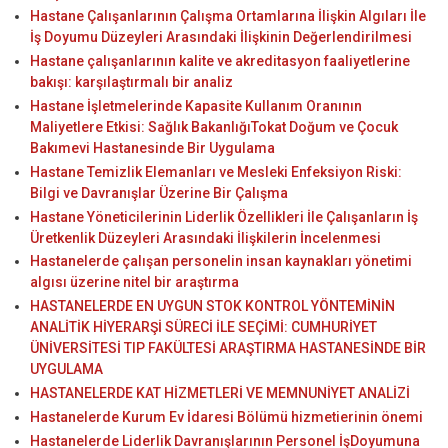
Hastane Çalışanlarının Çalışma Ortamlarına İlişkin Algıları İle
İş Doyumu Düzeyleri Arasındaki İlişkinin Değerlendirilmesi
Hastane çalışanlarının kalite ve akreditasyon faaliyetlerine
bakışı: karşılaştırmalı bir analiz
Hastane İşletmelerinde Kapasite Kullanım Oranının
Maliyetlere Etkisi: Sağlık BakanlığıTokat Doğum ve Çocuk
Bakımevi Hastanesinde Bir Uygulama
Hastane Temizlik Elemanları ve Mesleki Enfeksiyon Riski:
Bilgi ve Davranışlar Üzerine Bir Çalışma
Hastane Yöneticilerinin Liderlik Özellikleri İle Çalışanların İş
Üretkenlik Düzeyleri Arasındaki İlişkilerin İncelenmesi
Hastanelerde çalışan personelin insan kaynakları yönetimi
algısı üzerine nitel bir araştırma
HASTANELERDE EN UYGUN STOK KONTROL YÖNTEMİNİN
ANALİTİK HİYERARŞİ SÜRECİ İLE SEÇİMİ: CUMHURİYET
ÜNİVERSİTESİ TIP FAKÜLTESİ ARAŞTIRMA HASTANESİNDE BİR
UYGULAMA
HASTANELERDE KAT HİZMETLERİ VE MEMNUNİYET ANALİZİ
Hastanelerde Kurum Ev İdaresi Bölümü hizmetierinin önemi
Hastanelerde Liderlik Davranışlarının Personel İşDoyumuna