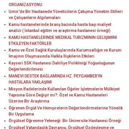
ORGANİZASYONU
İzmir'de Bir Hastanede Yöneticilerin Çatışma Yönetim Stilleri
ve Çalışanların Algılamaları
Kamu hastanelerinde branş bazında hasta başı maliyet
analizi ( İstanbul eğitim ve araştırma hastanesi örneği)
KAMU HASTANELERİNDE MEDIKAL TURİZMİNİN GELİŞİMİNİ
ETKİLEYEN FAKTÖRLER
Kamu ve Özel Sağlık Kuruluşlarında Kurumsallığın ve Kurum
İmajının Oluşmasında Halkla İlişkilerin Etkileri
Kayseri SSK Hastanesi Dahiliye Polikliniği Yoğunluğunun
Değerlendirilmesi
MANEVİ DESTEK BAĞLAMINDA HZ. PEYGAMBER’İN
HASTALARA YAKLAŞIMI
Misyon İfadelerinde Kullanılan Öğeler İşletmelerin Mülkiyet
Yapısına Göre Değişir mi?: Özel ve Kamu Hastaneleri
Üzerine Bir Araştırma
Öğrenen Örgüt Ve Hemşirelerin Değerlendirmelerine Yönelik
Bir Uygulama
Örgütsel Öğrenme Yeteneği: Bir Üniversite Hastanesi Örneği
Örgütsel Vatandaşlık Davranışı, Örgütsel Özdeşleşme ve