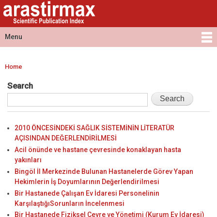
Arastirmax
Skip to
Arastirmax
- Scientific
main
Scientific
Publication
content
Publication
Menu
Index
Index
Main menu
Home
You are here
Search
2010 ÖNCESİNDEKİ SAĞLIK SİSTEMİNİN LİTERATÜR
AÇISINDAN DEĞERLENDİRİLMESİ
Acil önünde ve hastane çevresinde konaklayan hasta
yakınları
Bingöl İl Merkezinde Bulunan Hastanelerde Görev Yapan
Hekimlerin İş Doyumlarının Değerlendirilmesi
Bir Hastanede Çalışan Ev İdaresi Personelinin
KarşılaştığıSorunların İncelenmesi
Bir Hastanede Fiziksel Çevre ve Yönetimi (Kurum Ev İdaresi)