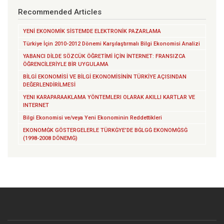
Recommended Articles
YENİ EKONOMİK SİSTEMDE ELEKTRONİK PAZARLAMA
Türkiye İçin 2010-2012 Dönemi Karşılaştırmalı Bilgi Ekonomisi Analizi
YABANCI DİLDE SÖZCÜK ÖĞRETİMİ İÇİN İNTERNET: FRANSIZCA
ÖĞRENCİLERİYLE BİR UYGULAMA
BİLGİ EKONOMİSİ VE BİLGİ EKONOMİSİNİN TÜRKİYE AÇISINDAN
DEĞERLENDİRİLMESİ
YENI KARAPARAAKLAMA YÖNTEMLERI OLARAK AKILLI KARTLAR VE
INTERNET
Bilgi Ekonomisi ve/veya Yeni Ekonominin Reddettikleri
EKONOMĠK GÖSTERGELERLE TÜRKĠYE’DE BĠLGĠ EKONOMĠSĠ
(1998-2008 DÖNEMĠ)