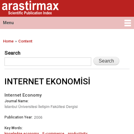
Arastirmax
Skip to
Arastirmax
- Scientific
main
Scientific
Publication
content
Publication
Menu
Index
Index
Main menu
»
Home
Content
You are here
Search
INTERNET EKONOMİSİ
Internet Economy
Journal Name:
İstanbul Üniversitesi İletişim Fakültesi Dergisi
2006
Publication Year:
Key Words:
knowledge economy
E-commerce
productivity.