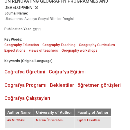
ON RENOVATING GEOGRAPHY PROGRAMMES AND
DEVELOPMENTS
Journal Name:
Uluslararası Avrasya Sosyal Bilimler Dergisi
2011
Publication Year:
Key Words:
Geography Education
Geography Teaching
Geography Curriculum
Expectations
views of teachers
Geography workshops
Keywords (Original Language):
Coğrafya Öğretimi
Coğrafya Eğitimi
Cografya Programı
Beklentiler
öğretmen görüşleri
Coğrafya Çalıştayları
Author Name
University of Author
Faculty of Author
Ali MEYDAN
Mersin Üniversitesi
Eğitim Fakültesi