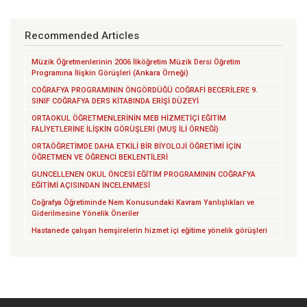
Recommended Articles
Müzik Öğretmenlerinin 2006 İlköğretim Müzik Dersi Öğretim
Programına İlişkin Görüşleri (Ankara Örneği)
COĞRAFYA PROGRAMININ ÖNGÖRDÜĞÜ COĞRAFİ BECERİLERE 9.
SINIF COĞRAFYA DERS KİTABINDA ERİŞİ DÜZEYİ
ORTAOKUL ÖĞRETMENLERİNİN MEB HİZMETİÇİ EĞİTİM
FALİYETLERİNE İLİŞKİN GÖRÜŞLERİ (MUŞ İLİ ÖRNEĞİ)
ORTAÖĞRETİMDE DAHA ETKİLİ BİR BİYOLOJİ ÖĞRETİMİ İÇİN
ÖĞRETMEN VE ÖĞRENCİ BEKLENTİLERİ
GUNCELLENEN OKUL ÖNCESİ EĞİTİM PROGRAMININ COĞRAFYA
EĞİTİMİ AÇISINDAN İNCELENMESİ
Coğrafya Öğretiminde Nem Konusundaki Kavram Yanlışlıkları ve
Giderilmesine Yönelik Öneriler
Hastanede çalışan hemşirelerin hizmet içi eğitime yönelik görüşleri