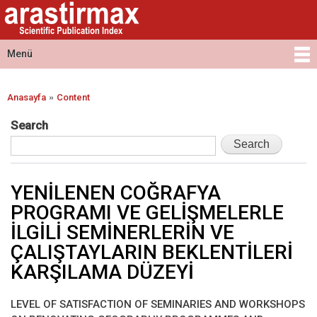
Arastirmax
Ana
Arastirmax
- Scientific
içeriğe
Scientific
Publication
atla
Publication
Menü
Index
Index
Ana menü
»
Anasayfa
Content
Buradasınız
Search
YENİLENEN COĞRAFYA
PROGRAMI VE GELİŞMELERLE
İLGİLİ SEMİNERLERİN VE
ÇALIŞTAYLARIN BEKLENTİLERİ
KARŞILAMA DÜZEYİ
LEVEL OF SATISFACTION OF SEMINARIES AND WORKSHOPS