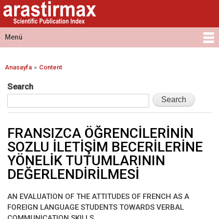
Arastirmax
Ana
Arastirmax
- Scientific
içeriğe
Scientific
Publication
atla
Publication
Menü
Index
Index
Ana menü
»
Anasayfa
Content
Buradasınız
Search
FRANSIZCA ÖĞRENCİLERİNİN
SOZLU İLETİŞİM BECERİLERİNE
YÖNELİK TUTUMLARININ
DEĞERLENDİRİLMESİ
AN EVALUATION OF THE ATTITUDES OF FRENCH AS A
FOREIGN LANGUAGE STUDENTS TOWARDS VERBAL
COMMUNICATION SKILLS