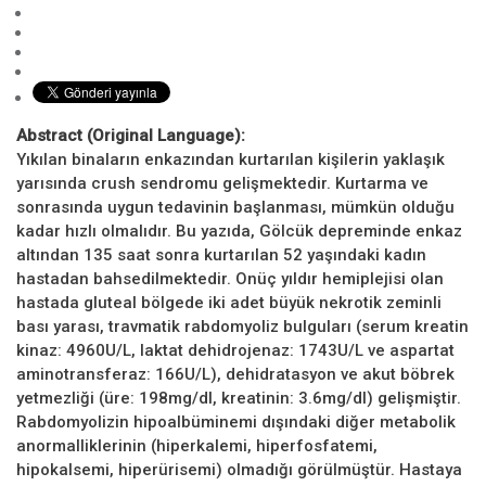
Abstract (Original Language):
Yıkılan binaların enkazından kurtarılan kişilerin yaklaşık
yarısında crush sendromu gelişmektedir. Kurtarma ve
sonrasında uygun tedavinin başlanması, mümkün olduğu
kadar hızlı olmalıdır. Bu yazıda, Gölcük depreminde enkaz
altından 135 saat sonra kurtarılan 52 yaşındaki kadın
hastadan bahsedilmektedir. Onüç yıldır hemiplejisi olan
hastada gluteal bölgede iki adet büyük nekrotik zeminli
bası yarası, travmatik rabdomyoliz bulguları (serum kreatin
kinaz: 4960U/L, laktat dehidrojenaz: 1743U/L ve aspartat
aminotransferaz: 166U/L), dehidratasyon ve akut böbrek
yetmezliği (üre: 198mg/dl, kreatinin: 3.6mg/dl) gelişmiştir.
Rabdomyolizin hipoalbüminemi dışındaki diğer metabolik
anormalliklerinin (hiperkalemi, hiperfosfatemi,
hipokalsemi, hiperürisemi) olmadığı görülmüştür. Hastaya