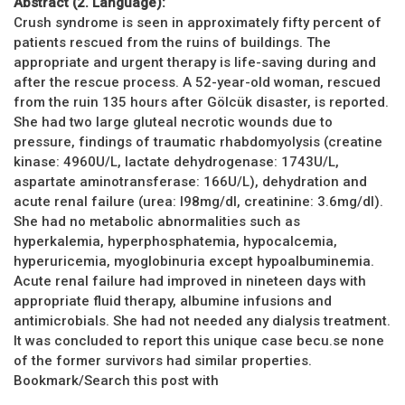
Abstract (2. Language):
Crush syndrome is seen in approximately fifty percent of
patients rescued from the ruins of buildings. The
appropriate and urgent therapy is life-saving during and
after the rescue process. A 52-year-old woman, rescued
from the ruin 135 hours after Gölcük disaster, is reported.
She had two large gluteal necrotic wounds due to
pressure, findings of traumatic rhabdomyolysis (creatine
kinase: 4960U/L, lactate dehydrogenase: 1743U/L,
aspartate aminotransferase: 166U/L), dehydration and
acute renal failure (urea: I98mg/dl, creatinine: 3.6mg/dl).
She had no metabolic abnormalities such as
hyperkalemia, hyperphosphatemia, hypocalcemia,
hyperuricemia, myoglobinuria except hypoalbuminemia.
Acute renal failure had improved in nineteen days with
appropriate fluid therapy, albumine infusions and
antimicrobials. She had not needed any dialysis treatment.
It was concluded to report this unique case becu.se none
of the former survivors had similar properties.
Bookmark/Search this post with