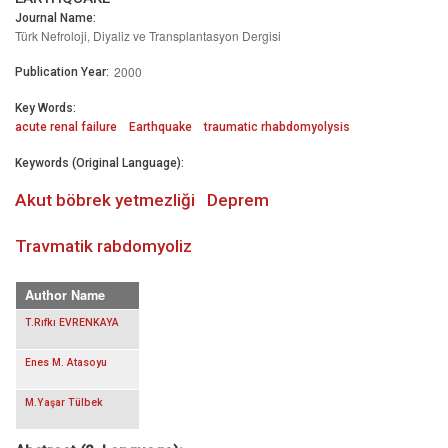
Journal Name:
Türk Nefroloji, Diyaliz ve Transplantasyon Dergisi
2000
Publication Year:
Key Words:
acute renal failure
Earthquake
traumatic rhabdomyolysis
Keywords (Original Language):
Akut böbrek yetmezliği
Deprem
Travmatik rabdomyoliz
Author Name
T.Rıfkı EVRENKAYA
Enes M. Atasoyu
M.Yaşar Tülbek