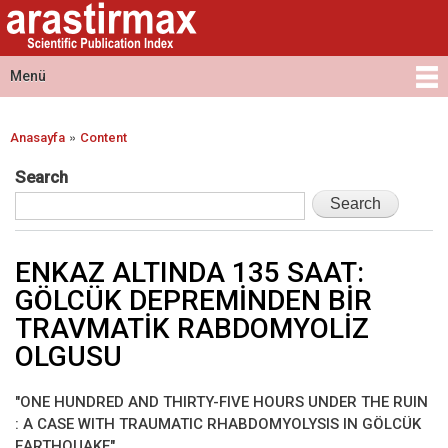
Arastirmax
Ana
Arastirmax
- Scientific
içeriğe
Scientific
Publication
atla
Publication
Menü
Index
Index
Ana menü
»
Anasayfa
Content
Buradasınız
Search
ENKAZ ALTINDA 135 SAAT:
GÖLCÜK DEPREMİNDEN BİR
TRAVMATİK RABDOMYOLİZ
OLGUSU
"ONE HUNDRED AND THIRTY-FIVE HOURS UNDER THE RUIN
: A CASE WITH TRAUMATIC RHABDOMYOLYSIS IN GÖLCÜK
EARTHQUAKE"