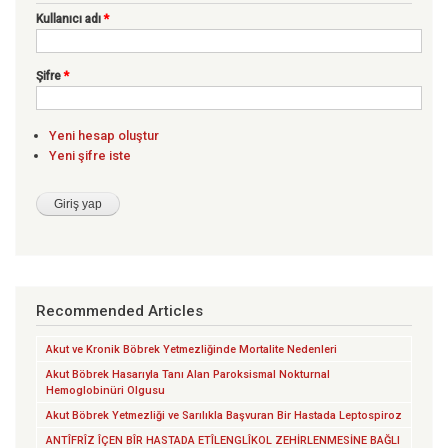
Kullanıcı adı
*
Şifre
*
Yeni hesap oluştur
Yeni şifre iste
Recommended Articles
Akut ve Kronik Böbrek Yetmezliğinde Mortalite Nedenleri
Akut Böbrek Hasarıyla Tanı Alan Paroksismal Nokturnal
Hemoglobinüri Olgusu
Akut Böbrek Yetmezliği ve Sarılıkla Başvuran Bir Hastada Leptospiroz
ANTÎFRÎZ ÎÇEN BÎR HASTADA ETÎLENGLÎKOL ZEHİRLENMESİNE BAĞLI