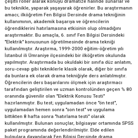
çeşitli roller alarak konuyu dramatize halinde sunarlar ve
bu teknikle, yaparak yaşayarak öğrenirler. Bu araştırmanın
amacı; ilköğretim Fen Bilgisi Dersinde drama tekniğinin
kullanımının, akademik başarıya ve öğrencilerin
öğrendiklerini hatırlamasına etkisinin olup olmadığını
araştırmaktır. Bu amaçla, 6. sınıf Fen Bilgisi Dersindeki
"Elektrik" konusunun öğretilmesinde drama tekniği
kullanılmıştır. Araştırma, 1999-2000 eğitim-öğretim yılı
İstanbul ili Ümraniye ilçesindeki bir ilköğretim okulunda
yapılmıştır. Araştırmada bu okuldaki bir sınıfa düz anlatım,
soru-cevap gibi tekniklerle klasik olarak, diğer bir sınıfa
da bunlara ek olarak drama tekniğiyle ders anlatılmıştır.
Öğrencilerin ders başarılarını ölçmek için araştırmacı
tarafından geliştirilen ve uzman kontrolünden geçen % 80
oranında güvenilir olan "Elektrik Konusu Testi"
hazırlanmıştır. Bu test; uygulamadan önce "ön test",
uygulamadan hemen sonra "son test" ve uygulama
bittikten 8 hafta sonra "hatırlama testi" olarak
kullanılmıştır. Bulunan sonuçlar, bilgisayar ortamında SPSS
paket programında değerlendirilmiştir. Elde edilen
bulgulara dayanılarak Fen Bilgisi Dersinde drama