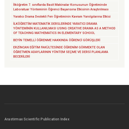
İlköğretim 7. sınıflarda Basit Makinalar Konusunun Öğretiminde
Laboratuar Yönteminin Öğrenci Başarısına Etkisinin Araştırılması
Yaratıcı Drama Destekli Fen Öğretiminin Kavram Yanılgılarına Etkisi
İLKÖĞRETİM MATEMATİK DERSLERİNDE YARATICI DRAMA
YÖNTEMİNİN KULLANILMASI USING CREATIVE DRAMA AS A METHOD
OF TEACHING MATHEMATICS IN ELEMENTARY SCHOOL
BEYİN TEMELLİ ÖĞRENME HAKKINDA ÖĞRENCİ GÖRÜŞLERİ
ERZİNCAN EĞİTİM FAKÜLTESİNDE ÖĞRENİM GÖRMEKTE OLAN
ÖĞRETMEN ADAYLARININ YÖNTEM SEÇME VE DERSİ PLANLAMA
BECERİLERİ
Arastirmax Scientific Publication Index