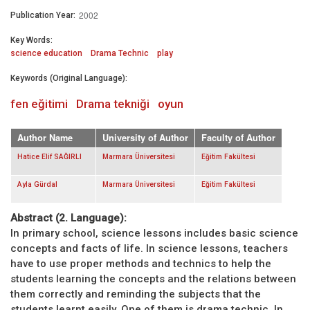
2002
Publication Year:
Key Words:
science education
Drama Technic
play
Keywords (Original Language):
fen eğitimi
Drama tekniği
oyun
Author Name
University of Author
Faculty of Author
Hatice Elif SAĞIRLI
Marmara Üniversitesi
Eğitim Fakültesi
Ayla Gürdal
Marmara Üniversitesi
Eğitim Fakültesi
Abstract (2. Language):
In primary school, science lessons includes basic science
concepts and facts of life. In science lessons, teachers
have to use proper methods and technics to help the
students learning the concepts and the relations between
them correctly and reminding the subjects that the
students learnt easily. One of them is drama technic. In