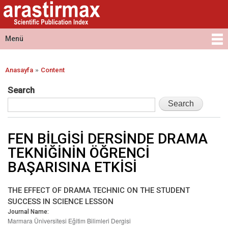
Arastirmax
Ana
Arastirmax
- Scientific
içeriğe
Scientific
Publication
atla
Publication
Menü
Index
Index
Ana menü
»
Anasayfa
Content
Buradasınız
Search
FEN BİLGİSİ DERSİNDE DRAMA
TEKNİĞİNİN ÖĞRENCİ
BAŞARISINA ETKİSİ
THE EFFECT OF DRAMA TECHNIC ON THE STUDENT
SUCCESS IN SCIENCE LESSON
Journal Name:
Marmara Üniversitesi Eğitim Bilimleri Dergisi