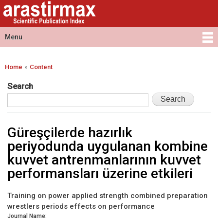
Arastirmax
Skip to
Arastirmax
- Scientific
main
Scientific
Publication
content
Publication
Menu
Index
Index
Main menu
»
Home
Content
You are here
Search
Güreşçilerde hazırlık
periyodunda uygulanan kombine
kuvvet antrenmanlarının kuvvet
performansları üzerine etkileri
Training on power applied strength combined preparation
wrestlers periods effects on performance
Journal Name: