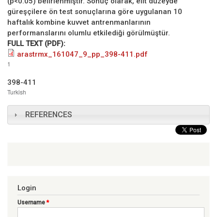
(p<0.05) belirlenmiştir. Sonuç olarak, elit düzeyde
güreşçilere ön test sonuçlarına göre uygulanan 10
haftalık kombine kuvvet antrenmanlarının
performanslarını olumlu etkilediği görülmüştür.
FULL TEXT (PDF):
arastrmx_161047_9_pp_398-411.pdf
1
398-411
Turkish
REFERENCES
Login
Username
*