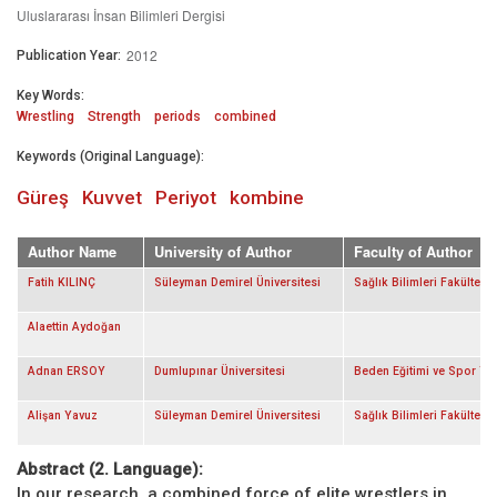
Uluslararası İnsan Bilimleri Dergisi
2012
Publication Year:
Key Words:
Wrestling
Strength
periods
combined
Keywords (Original Language):
Güreş
Kuvvet
Periyot
kombine
Author Name
University of Author
Faculty of Author
Fatih KILINÇ
Süleyman Demirel Üniversitesi
Sağlık Bilimleri Fakültesi
Alaettin Aydoğan
Adnan ERSOY
Dumlupınar Üniversitesi
Beden Eğitimi ve Spor Y
Alişan Yavuz
Süleyman Demirel Üniversitesi
Sağlık Bilimleri Fakültesi
Abstract (2. Language):
In our research, a combined force of elite wrestlers in