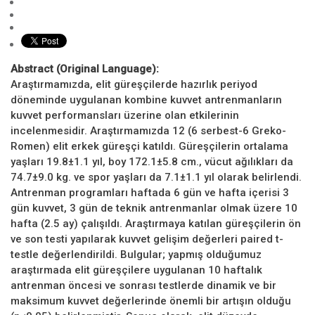
Abstract (Original Language):
Araştırmamızda, elit güreşçilerde hazırlık periyod
döneminde uygulanan kombine kuvvet antrenmanların
kuvvet performansları üzerine olan etkilerinin
incelenmesidir. Araştırmamızda 12 (6 serbest-6 Greko-
Romen) elit erkek güreşçi katıldı. Güreşçilerin ortalama
yaşları 19.8±1.1 yıl, boy 172.1±5.8 cm., vücut ağılıkları da
74.7±9.0 kg. ve spor yaşları da 7.1±1.1 yıl olarak belirlendi.
Antrenman programları haftada 6 gün ve hafta içerisi 3
gün kuvvet, 3 gün de teknik antrenmanlar olmak üzere 10
hafta (2.5 ay) çalışıldı. Araştırmaya katılan güreşçilerin ön
ve son testi yapılarak kuvvet gelişim değerleri paired t-
testle değerlendirildi. Bulgular; yapmış olduğumuz
araştırmada elit güreşçilere uygulanan 10 haftalık
antrenman öncesi ve sonrası testlerde dinamik ve bir
maksimum kuvvet değerlerinde önemli bir artışın olduğu