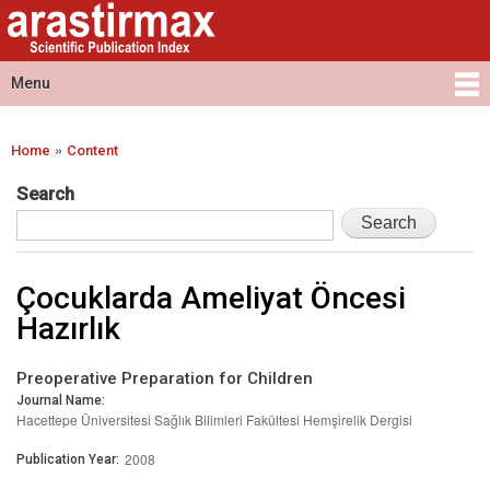
Arastirmax
Skip to
Arastirmax
- Scientific
main
Scientific
Publication
content
Publication
Menu
Index
Index
Main menu
»
Home
Content
You are here
Search
Çocuklarda Ameliyat Öncesi
Hazırlık
Preoperative Preparation for Children
Journal Name:
Hacettepe Üniversitesi Sağlık Bilimleri Fakültesi Hemşirelik Dergisi
2008
Publication Year: