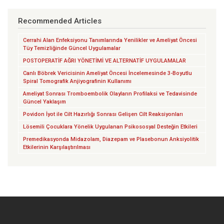
Recommended Articles
Cerrahi Alan Enfeksiyonu Tanımlarında Yenilikler ve Ameliyat Öncesi
Tüy Temizliğinde Güncel Uygulamalar
POSTOPERATİF AĞRI YÖNETİMİ VE ALTERNATİF UYGULAMALAR
Canlı Böbrek Vericisinin Ameliyat Öncesi İncelemesinde 3-Boyutlu
Spiral Tomografik Anjiyografinin Kullanımı
Ameliyat Sonrası Tromboembolik Olayların Profilaksi ve Tedavisinde
Güncel Yaklaşım
Povidon İyot ile Cilt Hazırlığı Sonrası Gelişen Cilt Reaksiyonları
Lösemili Çocuklara Yönelik Uygulanan Psikososyal Desteğin Etkileri
Premedikasyonda Midazolam, Diazepam ve Plasebonun Anksiyolitik
Etkilerinin Karşılaştırılması