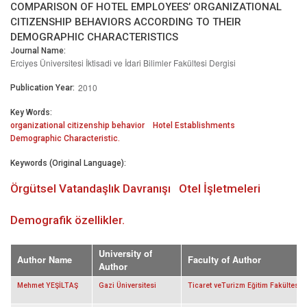
COMPARISON OF HOTEL EMPLOYEES’ ORGANIZATIONAL
CITIZENSHIP BEHAVIORS ACCORDING TO THEIR
DEMOGRAPHIC CHARACTERISTICS
Journal Name:
Erciyes Üniversitesi İktisadi ve İdari Bilimler Fakültesi Dergisi
2010
Publication Year:
Key Words:
organizational citizenship behavior
Hotel Establishments
Demographic Characteristic.
Keywords (Original Language):
Örgütsel Vatandaşlık Davranışı
Otel İşletmeleri
Demografik özellikler.
University of
Author Name
Faculty of Author
Author
Mehmet YEŞİLTAŞ
Gazi Üniversitesi
Ticaret veTurizm Eğitim Fakültesi