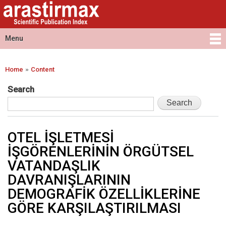
Arastirmax
Skip to
Arastirmax
- Scientific
main
Scientific
Publication
content
Publication
Menu
Index
Index
Main menu
»
Home
Content
You are here
Search
OTEL İŞLETMESİ
İŞGÖRENLERİNİN ÖRGÜTSEL
VATANDAŞLIK
DAVRANIŞLARININ
DEMOGRAFİK ÖZELLİKLERİNE
GÖRE KARŞILAŞTIRILMASI